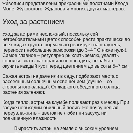
живописи представлены прекрасными полотнами Клода
Моне, Жуковского, Жданова и многих других мастеров.
Уход за растением
Уход за астрами несложный, поскольку сей
нетребовательный цветок способен расти практически во
всех видах грунта, нормально реагирует на полутень,
переносит небольшие заморозки (до 3–4 ° С ниже нуля).
Самое главное – регулярно рыхлить землю, удалять
сорняки, знать, как правильно посадить, не забыть
окучить каждый куст перед цветением до высоты 5–7 см.
Сажая астры на даче или в саду, подбирают места с
рассеянным солнечным освещением (лучше – со
стороны юго-запада). От жаркого обеденного солнца
растения затеняют.
Когда тепло, астры на клумбе поливают раз в месяц. При
засухе необходим обильный полив. Но почву нельзя
переувлажнять – цветок не любит ни засуху, ни
повышенную влажность.
Вырастить астры на земле с высоким уровнем