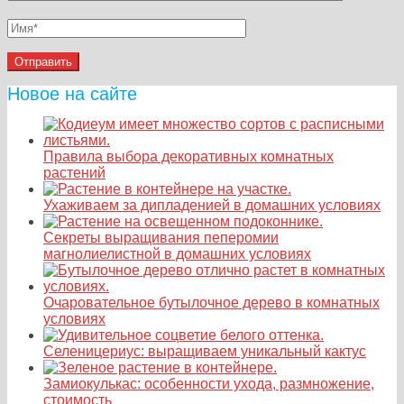
Новое на сайте
Правила выбора декоративных комнатных
растений
Ухаживаем за дипладенией в домашних условиях
Секреты выращивания пеперомии
магнолиелистной в домашних условиях
Очаровательное бутылочное дерево в комнатных
условиях
Селеницериус: выращиваем уникальный кактус
Замиокулькас: особенности ухода, размножение,
стоимость