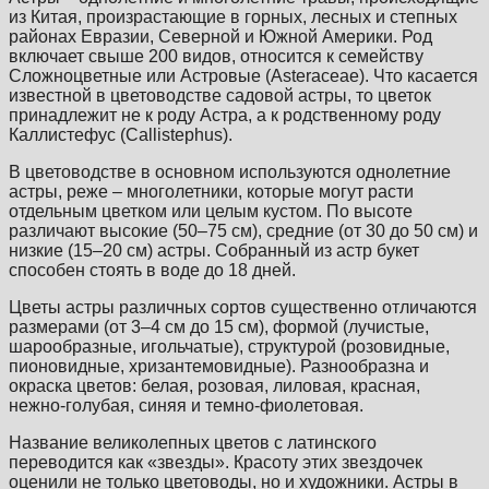
из Китая, произрастающие в горных, лесных и степных
районах Евразии, Северной и Южной Америки. Род
включает свыше 200 видов, относится к семейству
Сложноцветные или Астровые (Asteraceae). Что касается
известной в цветоводстве садовой астры, то цветок
принадлежит не к роду Астра, а к родственному роду
Каллистефус (Callistephus).
В цветоводстве в основном используются однолетние
астры, реже – многолетники, которые могут расти
отдельным цветком или целым кустом. По высоте
различают высокие (50–75 см), средние (от 30 до 50 см) и
низкие (15–20 см) астры. Собранный из астр букет
способен стоять в воде до 18 дней.
Цветы астры различных сортов существенно отличаются
размерами (от 3–4 см до 15 см), формой (лучистые,
шарообразные, игольчатые), структурой (розовидные,
пионовидные, хризантемовидные). Разнообразна и
окраска цветов: белая, розовая, лиловая, красная,
нежно-голубая, синяя и темно-фиолетовая.
Название великолепных цветов с латинского
переводится как «звезды». Красоту этих звездочек
оценили не только цветоводы, но и художники. Астры в