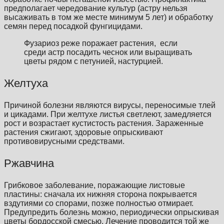
предполагает чередование культур (астру нельзя
высаживать в том же месте минимум 5 лет) и обработку
семян перед посадкой фунгицидами.
Фузариоз реже поражает растения, если
среди астр посадить чеснок или выращивать
цветы рядом с петунией, настурцией.
Желтуха
Причиной болезни являются вирусы, переносимые тлей
и цикадами. При желтухе листья светлеют, замедляется
рост и возрастает кустистость растения. Зараженные
растения сжигают, здоровые опрыскивают
противовирусными средствами.
Ржавчина
Грибковое заболевание, поражающие листовые
пластины: сначала их нижняя сторона покрывается
вздутиями со спорами, позже полностью отмирает.
Предупредить болезнь можно, периодически опрыскивая
цветы бордосской смесью. Лечение проводится той же