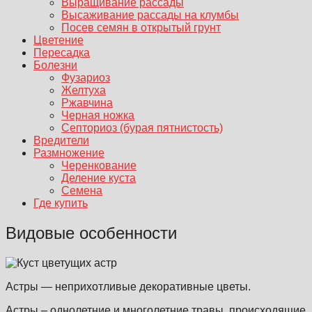
Выращивание рассады
Высаживание рассады на клумбы
Посев семян в открытый грунт
Цветение
Пересадка
Болезни
Фузариоз
Желтуха
Ржавчина
Черная ножка
Септориоз (бурая пятнистость)
Вредители
Размножение
Черенкование
Деление куста
Семена
Где купить
Видовые особенности
Астры — неприхотливые декоративные цветы.
Астры – однолетние и многолетние травы, происходящие