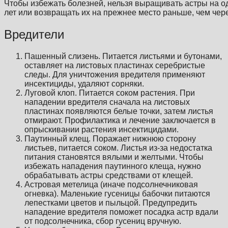
Чтобы избежать болезней, нельзя выращивать астры на о
лет или возвращать их на прежнее место раньше, чем через
Вредители
Пашенный слизень. Питается листьями и бутонами,
оставляет на листовых пластинах серебристые
следы. Для уничтожения вредителя применяют
инсектициды, удаляют сорняки.
Луговой клоп. Питается соком растения. При
нападении вредителя сначала на листовых
пластинах появляются белые точки, затем листья
отмирают. Профилактика и лечение заключается в
опрыскивании растения инсектицидами.
Паутинный клещ. Поражает нижнюю сторону
листьев, питается соком. Листья из-за недостатка
питания становятся вялыми и желтыми. Чтобы
избежать нападения паутинного клеща, нужно
обрабатывать астры средствами от клещей.
Астровая метелица (иначе подсолнечниковая
огневка). Маленькие гусеницы бабочки питаются
лепестками цветов и пыльцой. Предупредить
нападение вредителя поможет посадка астр вдали
от подсолнечника, сбор гусениц вручную.