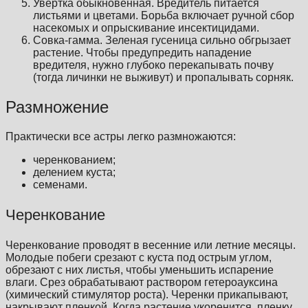
Увертка обыкновенная. Вредитель питается
листьями и цветами. Борьба включает ручной сбор
насекомых и опрыскивание инсектицидами.
Совка-гамма. Зеленая гусеница сильно обгрызает
растение. Чтобы предупредить нападение
вредителя, нужно глубоко перекапывать почву
(тогда личинки не выживут) и пропалывать сорняк.
Размножение
Практически все астры легко размножаются:
черенкованием;
делением куста;
семенами.
Черенкование
Черенкование проводят в весенние или летние месяцы.
Молодые побеги срезают с куста под острым углом,
обрезают с них листья, чтобы уменьшить испарение
влаги. Срез обрабатывают раствором гетероауксина
(химический стимулятор роста). Черенки прикапывают,
накрывают пленкой. Когда растение укоренится, пленку