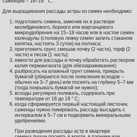
саженцев – 16–18 ° С.
Для выращивания рассады астры из семян необходимо:
подготовить семена, замочив их в растворе
молибденового, борного или марганцевого
микроудобрения на 15–18 часов или в настое семян
календулы (столовую ложку семян залить стаканом
кипятка, настоять 3 суток) на полчаса;
приготовить грунт, смешав почву (2 части), торф (2
части) и песок (1 часть);
емкости для рассады и почву обработать раствором
калия перманганата (для обеззараживания);
разбросать на влажный грунт семена, прикрыть
бумагой (убирается после появления всходов –
обычно на 3–7 день) или посеять на глубину 5–7 мм
(тогда покрывать бумагой не нужно);
всходы регулярно поливать, содержать при
температуре от 16 до 18 ° С;
когда сформируется первый настоящий листочек,
саженцы нужно пикировать, рассаду высадить с
интервалом в 5–7 см и подкормить минеральными
удобрениями.
При разведении рассады астр в квартире
семена лучше посеять в марте, в парнике или