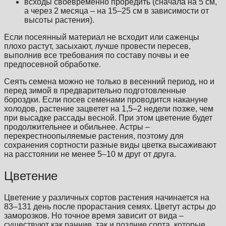
всходы своевременно проредить (сначала на 5 см,
а через 2 месяца – на 15–25 см в зависимости от
высоты растения).
Если посеянный материал не всходит или саженцы
плохо растут, засыхают, лучше провести пересев,
выполнив все требования по составу почвы и ее
предпосевной обработке.
Сеять семена можно не только в весенний период, но и
перед зимой в предварительно подготовленные
бороздки. Если посев семенами проводится накануне
холодов, растение зацветет на 1,5–2 недели позже, чем
при высадке рассады весной. При этом цветение будет
продолжительнее и обильнее. Астры –
перекрестноопыляемые растения, поэтому для
сохранения сортности разные виды цветка высаживают
на расстоянии не менее 5–10 м друг от друга.
Цветение
Цветение у различных сортов растения начинается на
83–131 день после прорастания семях. Цветут астры до
заморозков. Но точное время зависит от вида –
существуют как ранние, так и поздние сорта, которые