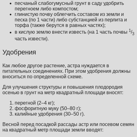
песчаный слабогумусный грунт в саду удобрить
перегноем либо компостом;
глинистую почву облегчить составом из земли и
песка (по 1 части) либо субстанцией из перлита и
торфа (также берутся в равных частях);
1
в кислую землю внести известь (на 1 часть почвы
/
3
часть извести).
Удобрения
Как любое другое растение, астра нуждается в
питательных соединениях. При этом удобрения должны
вноситься по определенной схеме.
Для улучшения структуры и повышения плодородия
осенью в грунт на метр квадратный площади вносят:
перегной (2–4 кг);
фосфоритную муку (50–80 г);
калийные удобрения (30–50 г).
Весной перед посадкой рассады астр или посевом семян
на квадратный метр площади земли вводят: