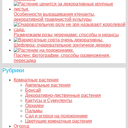
Особенности выращивания ктенанты,
декоративной травянистой культуры
Размножаем розы черенками: способы и нюансы
Шефлера: очаровательное зонтичное дерево
Паслен: фотографии, способы размножения,
пересадка
Рубрики
Комнатные растения
Ампельные растения
Бонсай
Декоративно-лиственные растения
Кактусы и Суккуленты
Орхидеи
Пальмы
Сад и огород на подоконнике
Цветущие комнатные растения
Огород