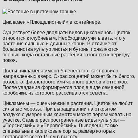
Цикламен «Плющелистный» в контейнере.
Существует более двадцати видов цикламенов. Цветок
относится к клубневым. Необходимо учитывать, что у
растения сильные и длинные корни. В отличие от
большинства культур листья и бутоны появляются
осенью, когда остальные растения готовятся к периоду
покоя.
Цветы цикламена имеют 5 лепестков, как правило,
направленных вверх. Окрас соцветий может быть белого,
розового, фиолетового или черного цветов и оттенков.
После увядания формируется плод в виде семенной
коробочки, из которого рассеиваются семена.
Цикламены — очень нежные растения. Цветок не любит
сильные морозы. При выращивании на открытом
воздухе с умеренным климатом может перезимовать на
участке. Самые распространенные виды культуры —
«Персидский» и «Европейский». Выведены также
специальные карликовые сорта, размер которых
составляет всего 15 см в высоту.