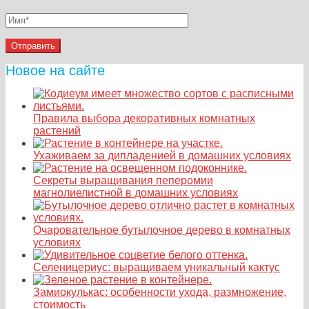
Новое на сайте
Правила выбора декоративных комнатных
растений
Ухаживаем за дипладенией в домашних условиях
Секреты выращивания пеперомии
магнолиелистной в домашних условиях
Очаровательное бутылочное дерево в комнатных
условиях
Селеницериус: выращиваем уникальный кактус
Замиокулькас: особенности ухода, размножение,
стоимость