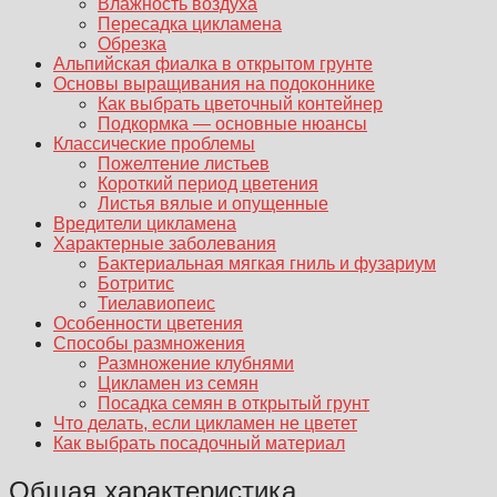
Влажность воздуха
Пересадка цикламена
Обрезка
Альпийская фиалка в открытом грунте
Основы выращивания на подоконнике
Как выбрать цветочный контейнер
Подкормка — основные нюансы
Классические проблемы
Пожелтение листьев
Короткий период цветения
Листья вялые и опущенные
Вредители цикламена
Характерные заболевания
Бактериальная мягкая гниль и фузариум
Ботритис
Тиелавиопеис
Особенности цветения
Способы размножения
Размножение клубнями
Цикламен из семян
Посадка семян в открытый грунт
Что делать, если цикламен не цветет
Как выбрать посадочный материал
Общая характеристика