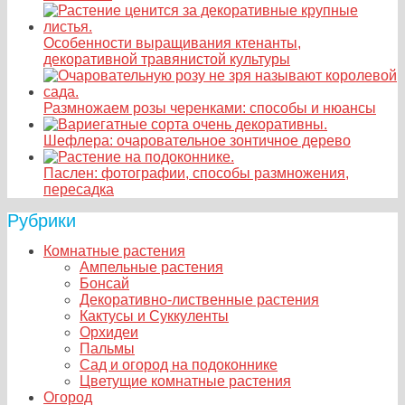
Особенности выращивания ктенанты,
декоративной травянистой культуры
Размножаем розы черенками: способы и нюансы
Шефлера: очаровательное зонтичное дерево
Паслен: фотографии, способы размножения,
пересадка
Рубрики
Комнатные растения
Ампельные растения
Бонсай
Декоративно-лиственные растения
Кактусы и Суккуленты
Орхидеи
Пальмы
Сад и огород на подоконнике
Цветущие комнатные растения
Огород